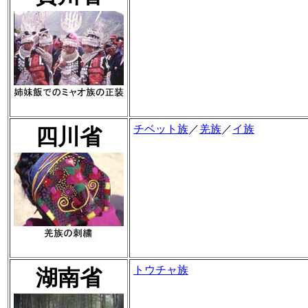
チベット族
／
羌族
／
イ族
四川省
トウチャ族
湖南省