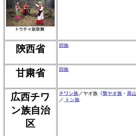
回族
陝西省
回族
甘粛省
チワン族
／ヤオ族《
盤ヤオ族
・
茶
広西チワ
／
トン族
ン族自治
区