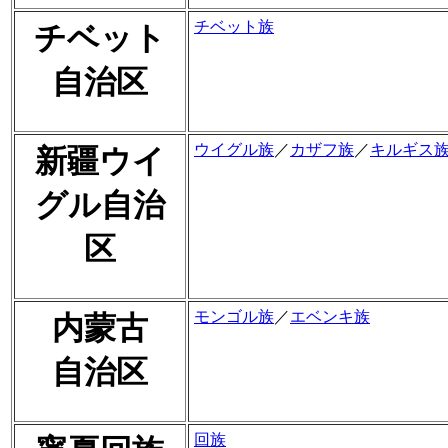
チベット族
チベット
自治区
ウイグル族
／
カザフ族
／
キルギス
新疆ウイ
グル自治
区
モンゴル族
／
エベンキ族
内蒙古
自治区
回族