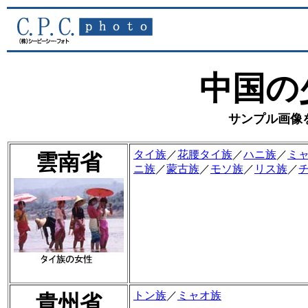
中国の
サンプル画像
タイ族
／
花腰タイ族
／
ハニ族
／
ミ
雲南省
ニ族
／
蒙古族
／
モソ族
／
リス族
／
トン族
／
ミャオ族
貴州省