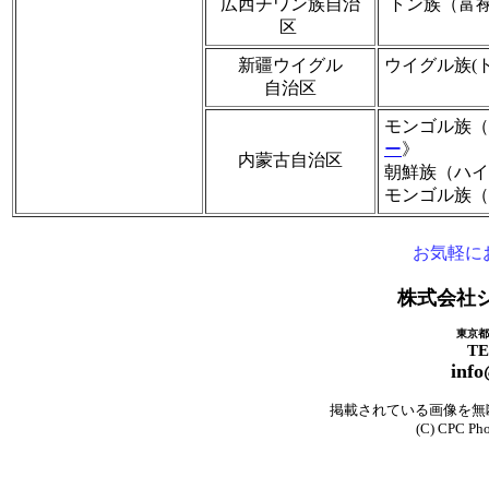
広西チワン族自治
トン族（富
区
新疆ウイグル
ウイグル族(
自治区
モンゴル族（
ー
》
内蒙古自治区
朝鮮族（ハイ
モンゴル族（
お気軽に
株式会社
東京都目
TE
inf
掲載されている画像を無
(C) CPC Phot