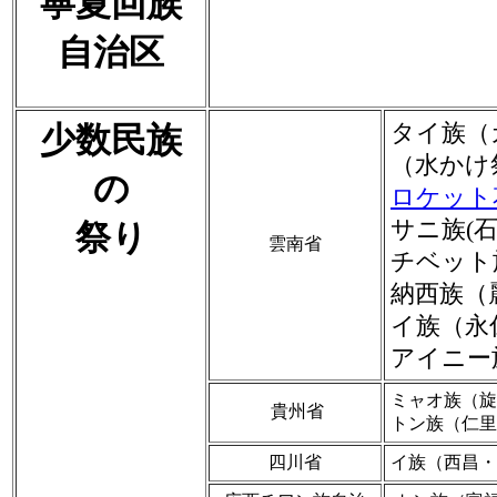
寧夏回族
自治区
少数民族
タイ族（
（水かけ
の
ロケット
サニ族(
祭り
雲南省
チベット
納西族（
イ族（永
アイニー
ミャオ族（旋
貴州省
トン族（仁里
四川省
イ族（西昌・